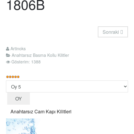
1806B
Sonraki
Artinoks
Anahtarsız Basma Kollu Kilitler
Gösterim: 1388
Kullanıcı
Oyu:
Lütfen
5
/
5
oylayın
Anahtarsız Cam Kapı Kilitleri